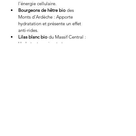
l’énergie cellulaire.
Bourgeons de hêtre bio
 des 
Monts d’Ardèche : Apporte 
hydratation et présente un effet 
anti-rides.
Lilas blanc bio
 du Massif Central : 
Hydratant, apaisant et 
antioxydant.
Glycérine végétale
 : Préserve 
l’hydratation cutanée.
Vitamine E naturelle
 : Antioxydant.
	--------------------------------------
----------------------------------------------
---------
	Matin et soir, appliquez 
Resplendissante sur l’ensemble du 
visage, sur une peau propre et 
sèche. Usage externe.Une fois 
votre flacon terminé, ne le jetez 