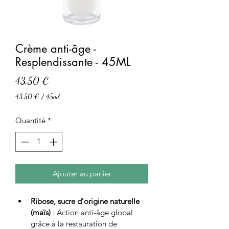
Crème anti-âge -
Resplendissante - 45ML
Prix
43,50 €
43,50 €
/
45ml
43,50 €
pour
Quantité
*
45
Millilitres
Ajouter au panier
Ribose, sucre d’origine naturelle 
(maïs)
 : Action anti-âge global 
grâce à la restauration de 