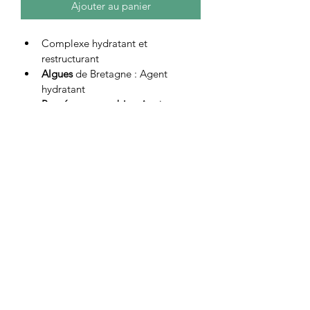
Ajouter au panier
Complexe hydratant et 
restructurant
Algues
 de Bretagne : Agent 
hydratant
Pensée sauvage bio
 : Apaise et 
protège la peau
Glycérine végétale
 : Préserve 
l’hydratation cutanée
Miel de fleurs
 : Nourrit
Vitamine E naturelle
 : Antioxydant
	--------------------------------------
----------------------------------------------
---
	Sur une peau propre, 
appliquez Eclatante matin et soir 
sur le visage et le cou. Usage 
externe.Une fois votre flacon 
terminé, ne le jetez pas ! Pensez à 