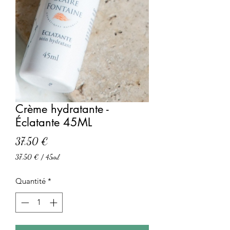
Crème hydratante -
Éclatante 45ML
Prix
37,50 €
37,50 €
/
45ml
37,50 €
pour
Quantité
*
45
Millilitres