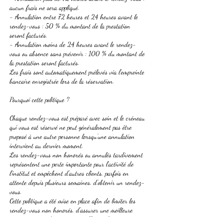
aucun frais ne sera appliqué.
- Annulation entre 72 heures et 24 heures avant le
rendez-vous : 50 % du montant de la prestation
seront facturés.
- Annulation moins de 24 heures avant le rendez-
vous ou absence sans prévenir : 100 % du montant de
la prestation seront facturés.
Les frais sont automatiquement prélevés via l'empreinte
bancaire enregistrée lors de la réservation.
Pourquoi cette politique ?
Chaque rendez-vous est préparé avec soin et le créneau
qui vous est réservé ne peut généralement pas être
proposé à une autre personne lorsqu'une annulation
intervient au dernier moment.
Les rendez-vous non honorés ou annulés tardivement
représentent une perte importante pour l'activité de
l'institut et empêchent d'autres clients, parfois en
attente depuis plusieurs semaines, d'obtenir un rendez-
vous.
Cette politique a été mise en place afin de limiter les
rendez-vous non honorés, d'assurer une meilleure