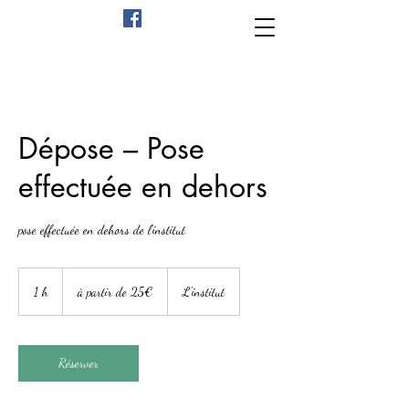
Dépose – Pose
effectuée en dehors
pose effectuée en dehors de l'institut
à
partir
1 h
1
à partir de 25€
L'institut
de
25€
Réserver