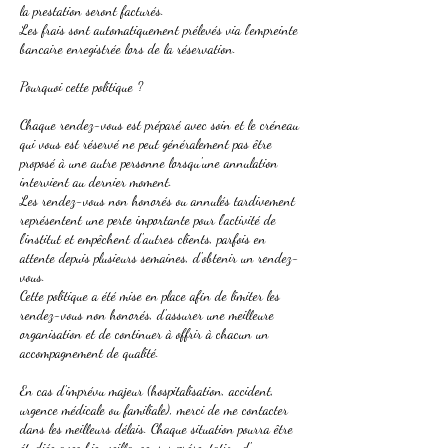
la prestation seront facturés.
Les frais sont automatiquement prélevés via l'empreinte
bancaire enregistrée lors de la réservation.
Pourquoi cette politique ?
Chaque rendez-vous est préparé avec soin et le créneau
qui vous est réservé ne peut généralement pas être
proposé à une autre personne lorsqu'une annulation
intervient au dernier moment.
Les rendez-vous non honorés ou annulés tardivement
représentent une perte importante pour l'activité de
l'institut et empêchent d'autres clients, parfois en
attente depuis plusieurs semaines, d'obtenir un rendez-
vous.
Cette politique a été mise en place afin de limiter les
rendez-vous non honorés, d'assurer une meilleure
organisation et de continuer à offrir à chacun un
accompagnement de qualité.
En cas d'imprévu majeur (hospitalisation, accident,
urgence médicale ou familiale), merci de me contacter
dans les meilleurs délais. Chaque situation pourra être
étudiée avec bienveillance, sur présentation d'un