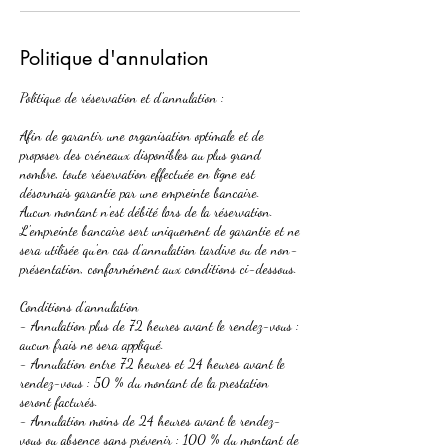
Politique d'annulation
Politique de réservation et d'annulation :
Afin de garantir une organisation optimale et de
proposer des créneaux disponibles au plus grand
nombre, toute réservation effectuée en ligne est
désormais garantie par une empreinte bancaire.
Aucun montant n'est débité lors de la réservation.
L'empreinte bancaire sert uniquement de garantie et ne
sera utilisée qu'en cas d'annulation tardive ou de non-
présentation, conformément aux conditions ci-dessous.
Conditions d'annulation
- Annulation plus de 72 heures avant le rendez-vous :
aucun frais ne sera appliqué.
- Annulation entre 72 heures et 24 heures avant le
rendez-vous : 50 % du montant de la prestation
seront facturés.
- Annulation moins de 24 heures avant le rendez-
vous ou absence sans prévenir : 100 % du montant de