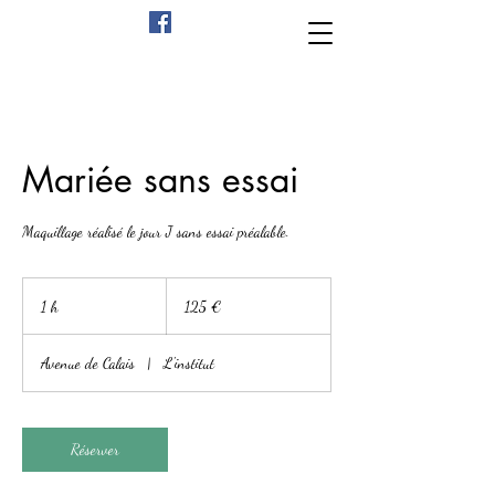
Mariée sans essai
Maquillage réalisé le jour J sans essai préalable.
125
euros
1 h
1
125 €
Avenue de Calais
|
L'institut
Réserver