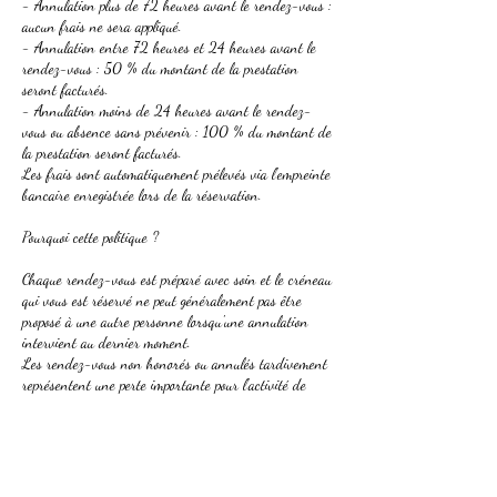
- Annulation plus de 72 heures avant le rendez-vous :
aucun frais ne sera appliqué.
- Annulation entre 72 heures et 24 heures avant le
rendez-vous : 50 % du montant de la prestation
seront facturés.
- Annulation moins de 24 heures avant le rendez-
vous ou absence sans prévenir : 100 % du montant de
la prestation seront facturés.
Les frais sont automatiquement prélevés via l'empreinte
bancaire enregistrée lors de la réservation.
Pourquoi cette politique ?
Chaque rendez-vous est préparé avec soin et le créneau
qui vous est réservé ne peut généralement pas être
proposé à une autre personne lorsqu'une annulation
intervient au dernier moment.
Les rendez-vous non honorés ou annulés tardivement
représentent une perte importante pour l'activité de
l'institut et empêchent d'autres clients, parfois en
attente depuis plusieurs semaines, d'obtenir un rendez-
vous.
Cette politique a été mise en place afin de limiter les
rendez-vous non honorés, d'assurer une meilleure