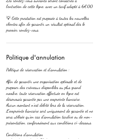
Les rendez-vous suivants seront consacrés à
l’entretien de cette ligne, avec un tarif adapté à 6€00
💡 Cette prestation est proposée à toutes les nouvelles
clientes afin de garantir un résultat optimal dès le
premier rendez-vous.
Politique d'annulation
Politique de réservation et d'annulation :
Afin de garantir une organisation optimale et de
proposer des créneaux disponibles au plus grand
nombre, toute réservation effectuée en ligne est
désormais garantie par une empreinte bancaire.
Aucun montant n'est débité lors de la réservation.
L'empreinte bancaire sert uniquement de garantie et ne
sera utilisée qu'en cas d'annulation tardive ou de non-
présentation, conformément aux conditions ci-dessous.
Conditions d'annulation