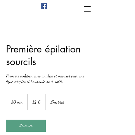
Première épilation
sourcils
Première épilation avec analyse et mesures pour une
ligne adaptée et harmonieuse durable.
12
euros
30 min
3
12 €
L'institut
0
m
i
n
Réserver