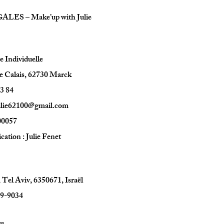
ES – Make’up with Julie
e Individuelle
de Calais, 62730 Marck
83 84
ulie62100@gmail.com
00057
cation : Julie Fenet
 Tel Aviv, 6350671, Israël
39-9034