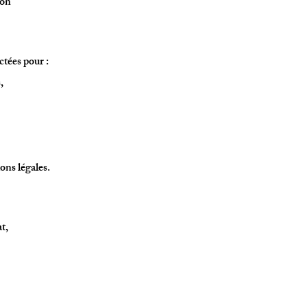
ion
ctées pour :
,
ons légales.
t,