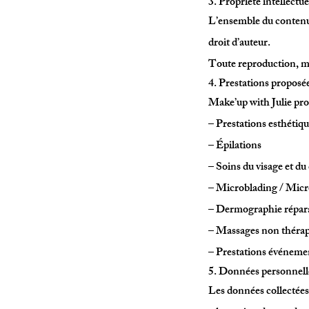
3. Propriété intellectue
L’ensemble du contenu d
droit d’auteur.
Toute reproduction, mod
4. Prestations proposé
Make’up with Julie pro
– Prestations esthétiq
– Épilations
– Soins du visage et du
– Microblading / Micr
– Dermographie répara
– Massages non thérap
– Prestations événemen
5. Données personne
Les données collectées