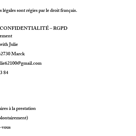
légales sont régies par le droit français.
 CONFIDENTIALITÉ – RGPD
itement
with Julie
 62730 Marck
ulie62100@gmail.com
83 84
res à la prestation
volontairement)
z-vous