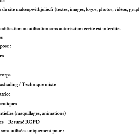
lle
u site makeupwithjulie.fr (textes, images, logos, photos, vidéos, graph
ification ou utilisation sans autorisation écrite est interdite.
es
pose :
ues
 corps
oshading / Technique mixte
trice
eutiques
tielles (maquillages, animations)
lles – Résumé RGPD
 sont utilisées uniquement pour :