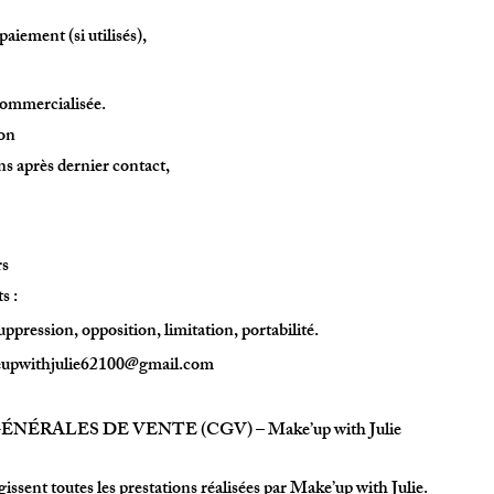
paiement (si utilisés),
ommercialisée.
ion
ns après dernier contact,
rs
s :
suppression, opposition, limitation, portabilité.
keupwithjulie62100@gmail.com
NÉRALES DE VENTE (CGV) – Make’up with Julie
ssent toutes les prestations réalisées par Make’up with Julie.