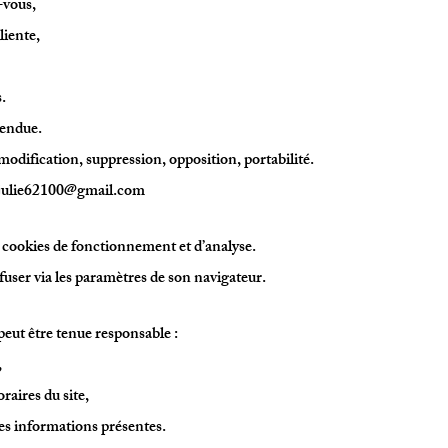
-vous,
liente,
s.
vendue.
odification, suppression, opposition, portabilité.
julie62100@gmail.com
es cookies de fonctionnement et d’analyse.
efuser via les paramètres de son navigateur.
peut être tenue responsable :
,
raires du site,
es informations présentes.