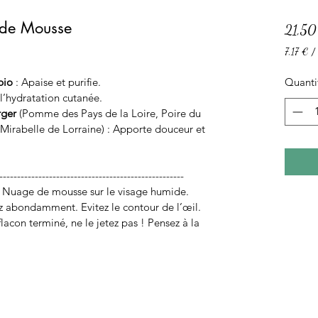
 de Mousse
21,50
7,17 €
/
7,17 €
pour
bio
 : Apaise et purifie.
Quanti
50
 l’hydratation cutanée.
Grammes
rger
 (Pomme des Pays de la Loire, Poire du 
 Mirabelle de Lorraine) : Apporte douceur et 
-----------------------------------------------------
ez abondamment. Evitez le contour de l’œil. 
acon terminé, ne le jetez pas ! Pensez à la 