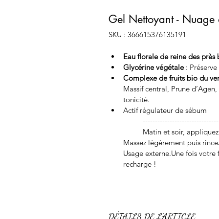
Gel Nettoyant - Nuage
SKU : 366615376135191
Eau florale de reine des près 
Glycérine végétale
 : Préserve
Complexe de fruits bio du ve
Massif central, Prune d’Agen,
tonicité.
Actif régulateur de sébum
	------------------------------
	Matin et soir, appliquez Nuage de mousse sur le visage humide. 
Massez légèrement puis rinc
Usage externe.Une fois votre fl
recharge !
DÉTAILS DE L'ARTICLE