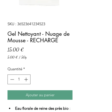
SKU : 36523641234523
Gel Nettoyant - Nuage de
Mousse - RECHARGE
Prix
15,00 €
5,00 €
/
50g
5,00 €
pour
Quantité
*
50
Grammes
Ajouter au panier
Eau florale de reine des près bio
 : 