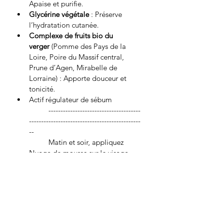
Apaise et purifie.
Glycérine végétale
 : Préserve 
l’hydratation cutanée.
Complexe de fruits bio du 
verger
 (Pomme des Pays de la 
Loire, Poire du Massif central, 
Prune d’Agen, Mirabelle de 
Lorraine) : Apporte douceur et 
tonicité.
Actif régulateur de sébum
	--------------------------------------
----------------------------------------------
--
	Matin et soir, appliquez 
Nuage de mousse sur le visage 
humide. Massez légèrement puis 
rincez abondamment. Evitez le 
contour de l’œil. Usage 
externe.Une fois votre flacon 
terminé, ne le jetez pas ! Je vienss 
le chercher pour le recycler ! 