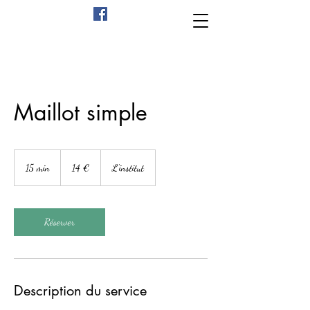
Maillot simple
14
euros
15 min
1
14 €
L'institut
5
m
i
n
Réserver
Description du service