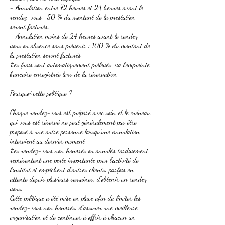
- Annulation entre 72 heures et 24 heures avant le
rendez-vous : 50 % du montant de la prestation
seront facturés.
- Annulation moins de 24 heures avant le rendez-
vous ou absence sans prévenir : 100 % du montant de
la prestation seront facturés.
Les frais sont automatiquement prélevés via l'empreinte
bancaire enregistrée lors de la réservation.
Pourquoi cette politique ?
Chaque rendez-vous est préparé avec soin et le créneau
qui vous est réservé ne peut généralement pas être
proposé à une autre personne lorsqu'une annulation
intervient au dernier moment.
Les rendez-vous non honorés ou annulés tardivement
représentent une perte importante pour l'activité de
l'institut et empêchent d'autres clients, parfois en
attente depuis plusieurs semaines, d'obtenir un rendez-
vous.
Cette politique a été mise en place afin de limiter les
rendez-vous non honorés, d'assurer une meilleure
organisation et de continuer à offrir à chacun un