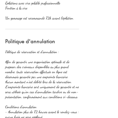
Épilations avec cire pelable professionnelle
Finition à la cire
Un gommage est recommandé 72h avant l'épilation.
Politique d'annulation
Politique de réservation et d'annulation :
Afin de garantir une organisation optimale et de
proposer des créneaux disponibles au plus grand
nombre, toute réservation effectuée en ligne est
désormais garantie par une empreinte bancaire.
Aucun montant n'est débité lors de la réservation.
L'empreinte bancaire sert uniquement de garantie et ne
sera utilisée qu'en cas d'annulation tardive ou de non-
présentation, conformément aux conditions ci-dessous.
Conditions d'annulation
- Annulation plus de 72 heures avant le rendez-vous :
aucun frais ne sera appliqué.