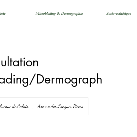
erie
Microblading & Dermographie
Socio-esthétique
ultation
lading/Dermograph
Avenue de Calais
|
Avenue des Longues Pièces