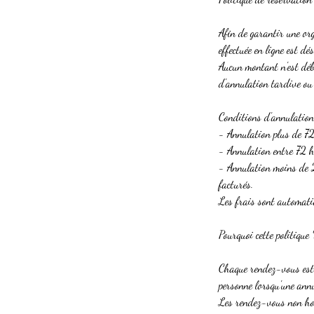
Afin de garantir une or
effectuée en ligne est d
Aucun montant n'est débi
d'annulation tardive ou
Conditions d'annulation
- Annulation plus de 72
- Annulation entre 72 h
- Annulation moins de 
facturés.
Les frais sont automatiq
Pourquoi cette politique 
Chaque rendez-vous est p
personne lorsqu'une ann
Les rendez-vous non hon