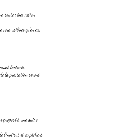
e, toute réservation
 sera utilisée qu'en cas
eront facturés.
e la prestation seront
re proposé à une autre
 l'institut et empêchent