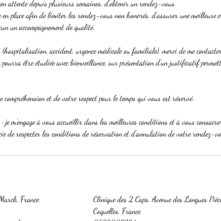
s en attente depuis plusieurs semaines, d'obtenir un rendez-vous.
se en place afin de limiter les rendez-vous non honorés, d'assurer une meilleure 
acun un accompagnement de qualité.
(hospitalisation, accident, urgence médicale ou familiale), merci de me contacte
 pourra être étudiée avec bienveillance, sur présentation d'un justificatif permet
e compréhension et de votre respect pour le temps qui vous est réservé.
e : je m'engage à vous accueillir dans les meilleures conditions et à vous consacre
cie de respecter les conditions de réservation et d'annulation de votre rendez-v
Marck, France
Clinique des 2 Caps, Avenue des Longues Pièc
Coquelles, France