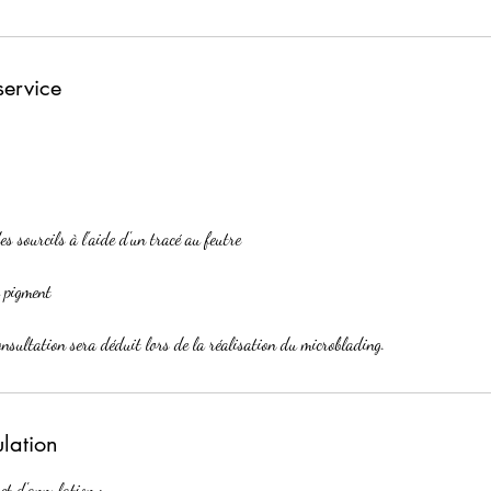
service
es sourcils à l'aide d'un tracé au feutre
u pigment
nsultation sera déduit lors de la réalisation du microblading.
ulation
 et d'annulation :