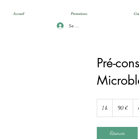
Accueil
Prestations
Gal
Se connecter
Pré-cons
Microb
90
euros
1 h
1
90 €
Réserver