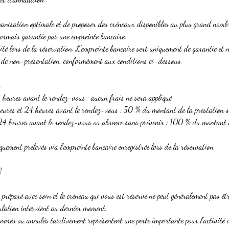
ganisation optimale et de proposer des créneaux disponibles au plus grand nombr
ésormais garantie par une empreinte bancaire.
té lors de la réservation. L'empreinte bancaire sert uniquement de garantie et ne
 de non-présentation, conformément aux conditions ci-dessous.
 heures avant le rendez-vous : aucun frais ne sera appliqué.
eures et 24 heures avant le rendez-vous : 50 % du montant de la prestation s
24 heures avant le rendez-vous ou absence sans prévenir : 100 % du montant d
uement prélevés via l'empreinte bancaire enregistrée lors de la réservation.
?
réparé avec soin et le créneau qui vous est réservé ne peut généralement pas êt
ulation intervient au dernier moment.
orés ou annulés tardivement représentent une perte importante pour l'activité de