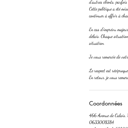
d'autres clients, parfoi
Cette politique a été mi
continuer à offrir à ch
En cas d'imprévu majeur 
délais. Chaque situation
situation.
Je vous remercie de votr
Le respect est réciproqu
En retour, je vous remer
Coordonnées
466 Avenue de Calais, 
0633008384