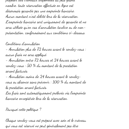
nombre, toute réservation effectuée en ligne est
désormais garantie par une empreinte bancaire.
Aucun montant n'est débité lors de la réservation.
L'empreinte bancaire sert uniquement de garantie et ne
sera utilisée qu'en cas d'annulation tardive ou de non-
présentation, conformément aux conditions ci-dessous.
Conditions d'annulation
- Annulation plus de 72 heures avant le rendez-vous :
aucun frais ne sera appliqué.
- Annulation entre 72 heures et 24 heures avant le
rendez-vous : 50 % du montant de la prestation
seront facturés.
- Annulation moins de 24 heures avant le rendez-
vous ou absence sans prévenir : 100 % du montant de
la prestation seront facturés.
Les frais sont automatiquement prélevés via l'empreinte
bancaire enregistrée lors de la réservation.
Pourquoi cette politique ?
Chaque rendez-vous est préparé avec soin et le créneau
qui vous est réservé ne peut généralement pas être