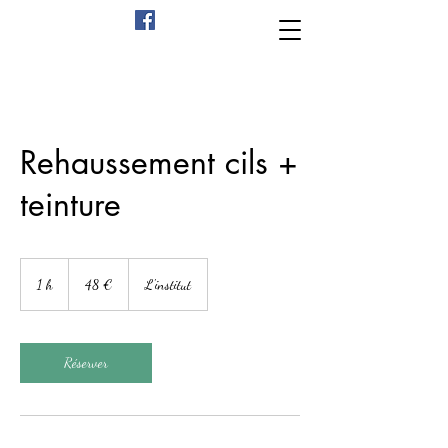
Rehaussement cils +
teinture
48
euros
1 h
1
48 €
L'institut
Réserver