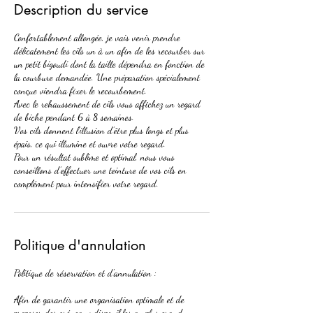
Description du service
Confortablement allongée, je vais venir prendre
délicatement les cils un à un afin de les recourber sur
un petit bigoudi dont la taille dépendra en fonction de
la courbure demandée. Une préparation spécialement
conçue viendra fixer le recourbement.
Avec le rehaussement de cils vous affichez un regard
de biche pendant 6 à 8 semaines.
Vos cils donnent l’illusion d’être plus longs et plus
épais, ce qui illumine et ouvre votre regard.
Pour un résultat sublime et optimal, nous vous
conseillons d’effectuer une teinture de vos cils en
complément pour intensifier votre regard.
Politique d'annulation
Politique de réservation et d'annulation :
Afin de garantir une organisation optimale et de
proposer des créneaux disponibles au plus grand