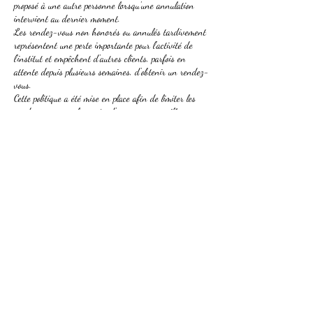
proposé à une autre personne lorsqu'une annulation
intervient au dernier moment.
Les rendez-vous non honorés ou annulés tardivement
représentent une perte importante pour l'activité de
l'institut et empêchent d'autres clients, parfois en
attente depuis plusieurs semaines, d'obtenir un rendez-
vous.
Cette politique a été mise en place afin de limiter les
rendez-vous non honorés, d'assurer une meilleure
organisation et de continuer à offrir à chacun un
accompagnement de qualité.
En cas d'imprévu majeur (hospitalisation, accident,
urgence médicale ou familiale), merci de me contacter
dans les meilleurs délais. Chaque situation pourra être
étudiée avec bienveillance, sur présentation d'un
justificatif permettant d'attester de la situation.
Je vous remercie de votre compréhension et de votre
respect pour le temps qui vous est réservé.
Le respect est réciproque : je m'engage à vous accueillir
dans les meilleures conditions et à vous consacrer un
temps de qualité. En retour, je vous remercie de